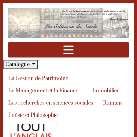
Aller à la navigation
Aller au contenu
Catalogue
Tout l'anglais de
La Gestion de Patrimoine
l'immobilier
Le Management et la Finance
L’Immobilier
Les recherches en sciences sociales
Romans
Poésie et Philosophie