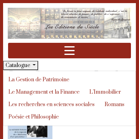
Aller à la navigation
Aller au contenu
Catalogue
Jesse Livermore - Le plus
La Gestion de Patrimoine
grand spéculateur de
Le Management et la Finance
L’Immobilier
tous les temps
Les recherches en sciences sociales
Romans
Poésie et Philosophie