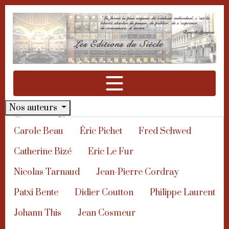
Aller à la navigation
Aller au contenu
Nos auteurs
Jean Cosmeur
Carole Beau
Éric Pichet
Fred Schwed
Au catalogue des Éditions du
Catherine Bizé
Eric Le Fur
Siècle
Nicolas Tarnaud
Jean-Pierre Cordray
Je suis un homme heureux
Patxi Bente
Didier Coutton
Philippe Laurent
Johann This
Jean Cosmeur