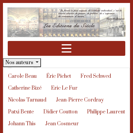
Aller à la navigation
Aller au contenu
Nos auteurs
Patxi Bente
Carole Beau
Éric Pichet
Fred Schwed
Au catalogue des Éditions du
Catherine Bizé
Eric Le Fur
Siècle
Nicolas Tarnaud
Jean-Pierre Cordray
Jesse Livermore - Le plus grand spéculateur de tous
Patxi Bente
Didier Coutton
Philippe Laurent
les temps
Johann This
Jean Cosmeur